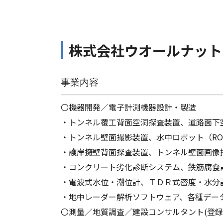
株式会社ウオールナット
事業内容
〇機器開発／電子計測機器設計・製造
・トンネル覆工背面空洞探査装置、道路面下
・トンネル壁面撮影装置、水中ロボット（RO
・護岸擁壁背面探査装置、トンネル壁面画像
・コンクリート劣化診断システム、鉄筋腐食
・電波式水位・潮位計、ＴＤＲ式密度・水分
・地中レーダー解析ソフトウェア、各種デー
〇測量／地質調査／建設コンサルタント(登録 測(5)