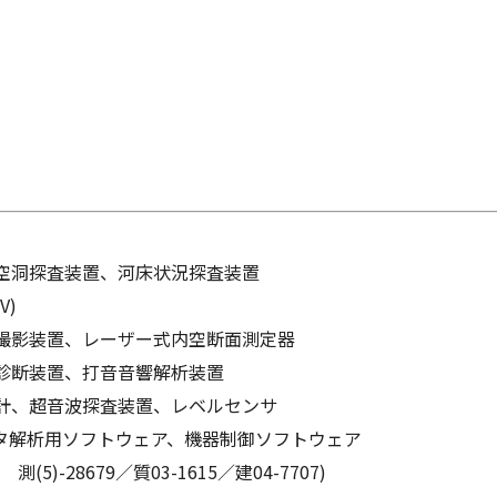
空洞探査装置、河床状況探査装置
V)
撮影装置、レーザー式内空断面測定器
診断装置、打音音響解析装置
計、超音波探査装置、レベルセンサ
タ解析用ソフトウェア、機器制御ソフトウェア
-28679／質03-1615／建04-7707)